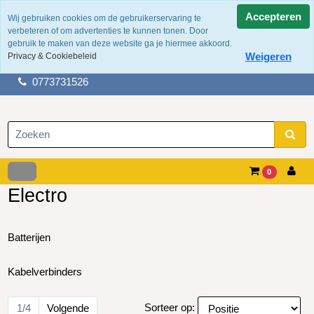
Accepteren
Wij gebruiken cookies om de gebruikerservaring te
verbeteren of om advertenties te kunnen tonen. Door
100 jaar ervaring
gebruik te maken van deze website ga je hiermee akkoord.
Fysieke winkel in tegelen
Weigeren
Privacy & Cookiebeleid
Gratis verzending boven de €50,-
0773731526
0
Electro
Batterijen
Kabelverbinders
Sorteer op:
1/4
Volgende