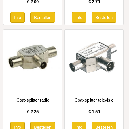
€
2.00
€
2.70
Coaxsplitter radio
Coaxsplitter televisie
€
2.25
€
1.50