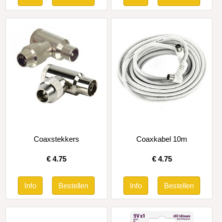
Coaxstekkers
Coaxkabel 10m
€
4.75
€
4.75