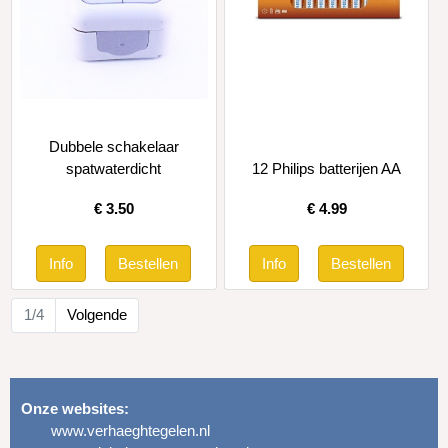
Dubbele schakelaar
spatwaterdicht
12 Philips batterijen AA
€
3.50
€
4.99
1/4
Volgende
Onze websites:
www.verhaeghtegelen.nl