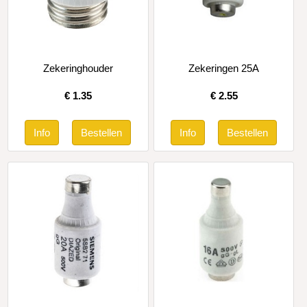
Zekeringhouder
Zekeringen 25A
€
1.35
€
2.55