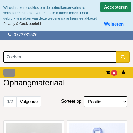
Accepteren
Wij gebruiken cookies om de gebruikerservaring te
verbeteren of om advertenties te kunnen tonen. Door
100 jaar ervaring
gebruik te maken van deze website ga je hiermee akkoord.
Fysieke winkel in tegelen
Weigeren
Privacy & Cookiebeleid
Gratis verzending boven de €50,-
0773731526
0
Ophangmateriaal
Sorteer op:
1/2
Volgende