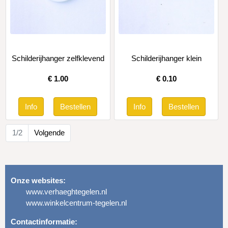
Schilderijhanger zelfklevend
Schilderijhanger klein
€
1.00
€
0.10
1/2
Volgende
Onze websites:
www.verhaeghtegelen.nl
www.winkelcentrum-tegelen.nl
Contactinformatie: