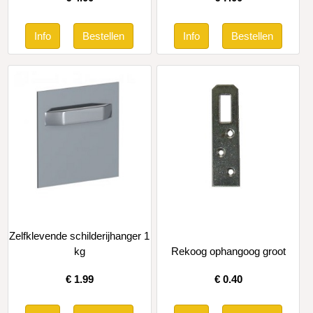
Zelfklevende schilderijhanger 1
kg
Rekoog ophangoog groot
€
1.99
€
0.40