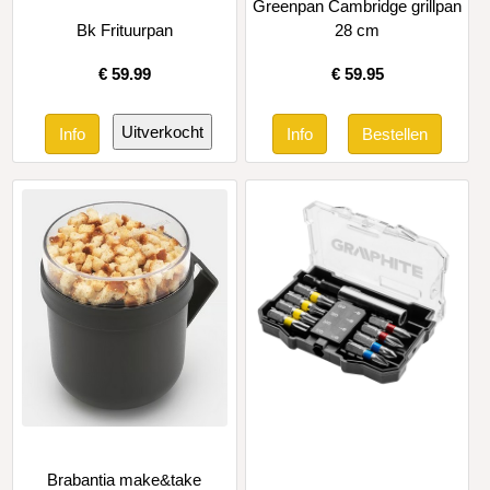
Greenpan Cambridge grillpan
Bk Frituurpan
28 cm
€
59.99
€
59.95
Brabantia make&take