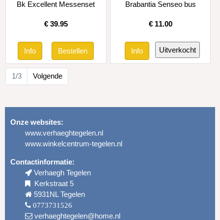
Bk Excellent Messenset
Brabantia Senseo bus
€
39.95
€
11.00
1/3
Volgende
Onze websites:
www.verhaeghtegelen.nl
www.winkelcentrum-tegelen.nl
Contactinformatie:
Verhaegh Tegelen
Kerkstraat 5
5931NL Tegelen
0773731526
verhaeghtegelen@home.nl