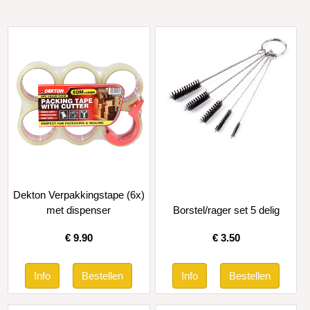
Dekton Verpakkingstape (6x)
met dispenser
Borstel/rager set 5 delig
€
9.90
€
3.50