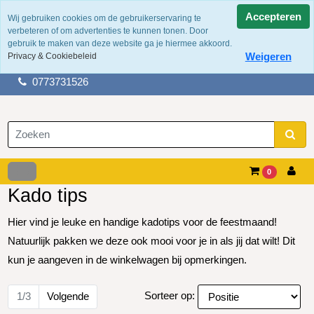
Accepteren
Wij gebruiken cookies om de gebruikerservaring te
verbeteren of om advertenties te kunnen tonen. Door
100 jaar ervaring
gebruik te maken van deze website ga je hiermee akkoord.
Fysieke winkel in tegelen
Weigeren
Privacy & Cookiebeleid
Gratis verzending boven de €50,-
0773731526
0
Kado tips
Hier vind je leuke en handige kadotips voor de feestmaand!
Natuurlijk pakken we deze ook mooi voor je in als jij dat wilt! Dit
kun je aangeven in de winkelwagen bij opmerkingen.
Sorteer op:
1/3
Volgende