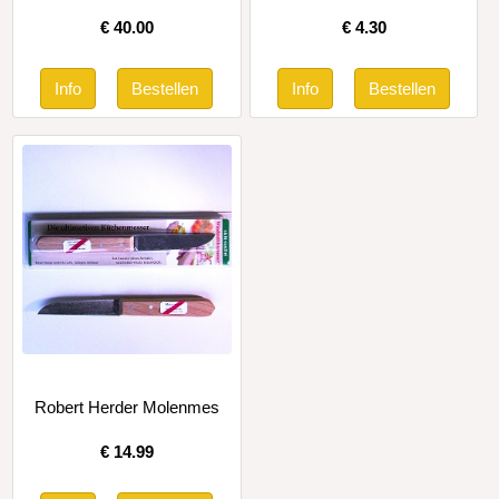
€
40.00
€
4.30
Robert Herder Molenmes
€
14.99