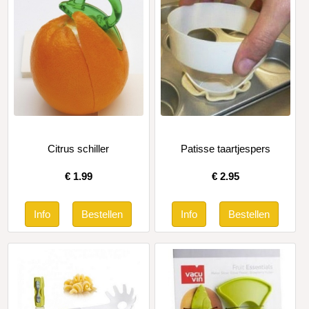
Citrus schiller
Patisse taartjespers
€
1.99
€
2.95