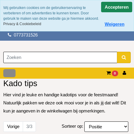
Accepteren
Wij gebruiken cookies om de gebruikerservaring te
verbeteren of om advertenties te kunnen tonen. Door
100 jaar ervaring
gebruik te maken van deze website ga je hiermee akkoord.
Fysieke winkel in tegelen
Weigeren
Privacy & Cookiebeleid
Gratis verzending boven de €50,-
0773731526
0
Kado tips
Hier vind je leuke en handige kadotips voor de feestmaand!
Natuurlijk pakken we deze ook mooi voor je in als jij dat wilt! Dit
kun je aangeven in de winkelwagen bij opmerkingen.
Sorteer op:
Vorige
3/3