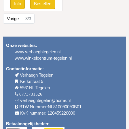
Vorige
3/3
Onze websites:
www.verhaeghtegelen.nl
www.winkelcentrum-tegelen.nl
Contactinformatie:
Verhaegh Tegelen
Kerkstraat 5
5931NL Tegelen
0773731526
verhaeghtegelen@home.nl
BTW Nummer:NL810090090B01
KvK nummer: 120459220000
Betaalmogelijkheden: