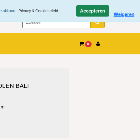
50,-
0773731526
Accepteren
ee akkoord.
Privacy & Cookiebeleid
Weigeren
0
LEN BALI
 cm