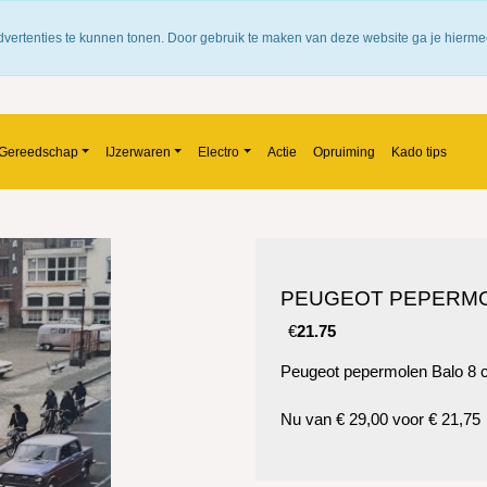
ieke winkel in tegelen
Gratis verzending boven de €
dvertenties te kunnen tonen. Door gebruik te maken van deze website ga je hierm
Gereedschap
IJzerwaren
Electro
Actie
Opruiming
Kado tips
PEUGEOT PEPERMO
€
21.75
Peugeot pepermolen Balo 8
Nu van € 29,00 voor € 21,75